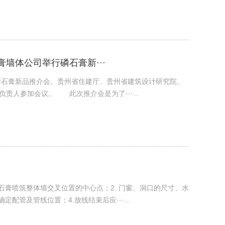
墙体公司举行磷石膏新···
行磷石膏新品推介会。贵州省住建厅、贵州省建筑设计研究院、
责人参加会议。 此次推介会是为了···...
石膏喷筑整体墙交叉位置的中心点；2. 门窗、洞口的尺寸、水
配管及管线位置；4.放线结束后应···...