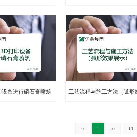
印设备进行磷石膏喷筑
工艺流程与施工方法（弧形
示）
<<
1
>>
1/1