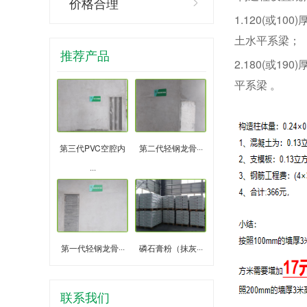
价格合理
1.120(或
土水平系梁；
推荐产品
2.180(或
平系梁 。
第三代PVC空腔内
第二代轻钢龙骨···
···
第一代轻钢龙骨···
磷石膏粉（抹灰···
联系我们