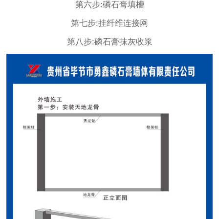
第六步:磷石膏填槽
第七步:挂纤维连接网
第八步:磷石膏抹灰收浆